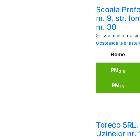
Școala Prof
nr. 9, str. Io
nr. 30
Senzor montat cu spri
Obștească „Renaștere
Nome
PM
2.5
PM
10
Toreco SRL, 
Uzinelor nr. 