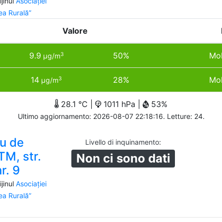
jinul
Asociației
a Rurală”
Valore
9.9
50%
Mol
3
µg/m
14
28%
Mol
3
µg/m
28.1 °C |
1011 hPa |
53%
Ultimo aggiornamento: 2026-08-07 22:18:16. Letture: 24.
u de
Livello di inquinamento
:
TM, str.
Non ci sono dati
r. 9
jinul
Asociației
a Rurală”