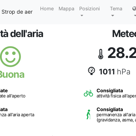
Home
Mappa
Posizioni
Tema
 Strop de aer
tà dell'aria
Mete
28.
1011
hPa
Buona
iate
Consigliata
te all'aperto
attività fisica all'ape
iata
Consigliata
a all'aria aperta
permanenza all'aria
(gravidanza, asma, 