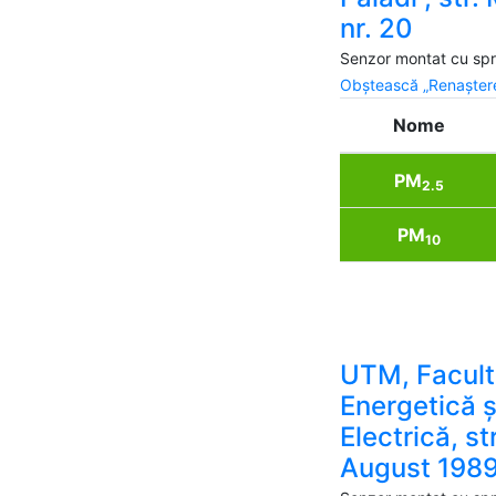
nr. 20
Senzor montat cu spri
Obștească „Renaștere
Nome
PM
2.5
PM
10
UTM, Facult
Energetică ș
Electrică, st
August 1989,