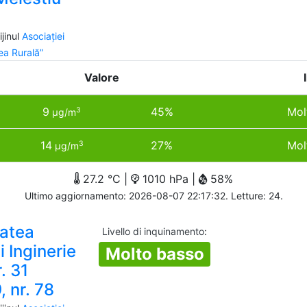
jinul
Asociației
a Rurală”
Valore
9
45%
Mol
3
µg/m
14
27%
Mol
3
µg/m
27.2 °C |
1010 hPa |
58%
Ultimo aggiornamento: 2026-08-07 22:17:32. Letture: 24.
atea
Livello di inquinamento
:
i Inginerie
Molto basso
r. 31
 nr. 78