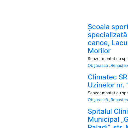
Școala spor
specializată
canoe, Lacu
Morilor
Senzor montat cu spri
Obștească „Renaștere
Climatec SRL
Uzinelor nr.
Senzor montat cu spri
Obștească „Renaștere
Spitalul Clin
Municipal „
Paladi”, str.