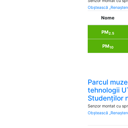
Senzor montat cu spri
Obștească „Renaștere
Nome
PM
2.5
PM
10
Parcul muze
tehnologii U
Studenților n
Senzor montat cu spri
Obștească „Renaștere