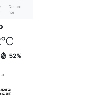
Despre
noi
o
2
°C
52%
rto
 aperta
anziani)