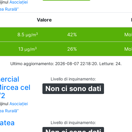
jinul
Asociației
a Rurală”
Valore
8.5
42%
Mol
3
µg/m
13
26%
Mol
3
µg/m
Ultimo aggiornamento: 2026-08-07 22:18:20. Letture: 24.
ercial
Livello di inquinamento
:
ircea cel
Non ci sono dati
/2
jinul
Asociației
a Rurală”
atea
Livello di inquinamento
: