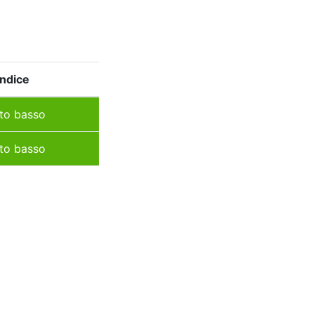
Indice
to basso
to basso