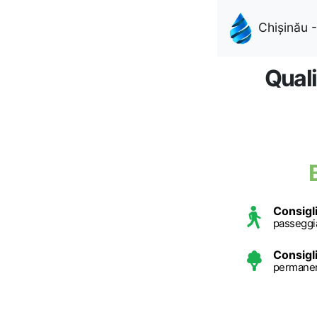
Chișinău -
Quali
Consigl
passeggia
Consigl
permanenz