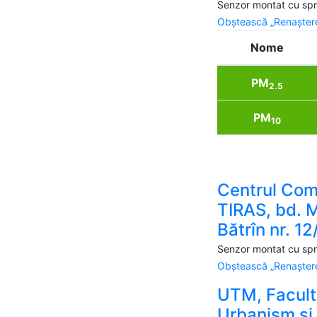
Senzor montat cu spri
Obștească „Renaștere
Nome
PM
2.5
PM
10
Centrul Com
TIRAS, bd. M
Bătrîn nr. 12
Senzor montat cu spri
Obștească „Renaștere
UTM, Facult
Urbanism și