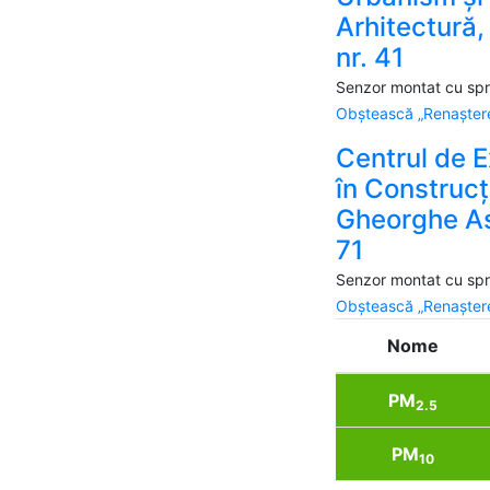
Arhitectură,
nr. 41
Senzor montat cu spri
Obștească „Renaștere
Centrul de 
în Construcți
Gheorghe As
71
Senzor montat cu spri
Obștească „Renaștere
Nome
PM
2.5
PM
10