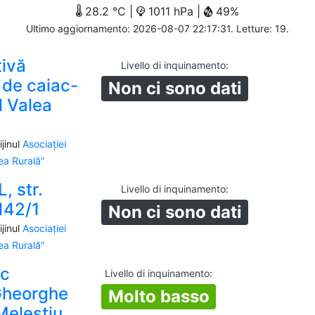
28.2 °C |
1011 hPa |
49%
Ultimo aggiornamento: 2026-08-07 22:17:31. Letture: 19.
tivă
Livello di inquinamento
:
 de caiac-
Non ci sono dati
l Valea
jinul
Asociației
a Rurală”
, str.
Livello di inquinamento
:
 142/1
Non ci sono dati
jinul
Asociației
a Rurală”
ic
Livello di inquinamento
:
Gheorghe
Molto basso
 Melestiu