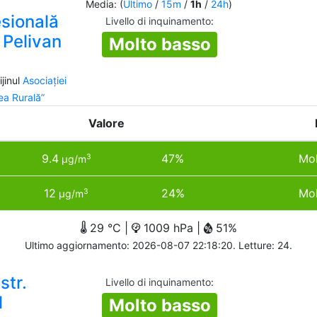
Media: (
Ultimo
/
15m
/
1h
/
24h
)
esională
Livello di inquinamento
:
n Pelivan
Molto basso
jinul
Asociației
a Rurală”
Valore
9.4
47%
Mol
3
µg/m
12
24%
Mol
3
µg/m
29 °C |
1009 hPa |
51%
Ultimo aggiornamento: 2026-08-07 22:18:20. Letture: 24.
str.
Livello di inquinamento
:
1
Molto basso