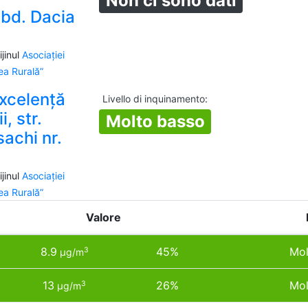
Non ci sono dati
 bd. Dacia
jinul
Asociației
a Rurală”
Excelență
Livello di inquinamento
:
i, str.
Molto basso
achi nr.
jinul
Asociației
a Rurală”
Valore
8.9
45%
Mol
3
µg/m
13
26%
Mol
3
µg/m