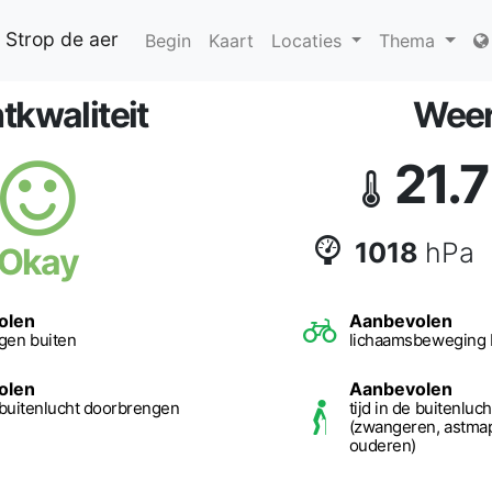
 Strop de aer
Begin
Kaart
Locaties
Thema
tkwaliteit
Wee
21.7
1018
hPa
Okay
olen
Aanbevolen
gen buiten
lichaamsbeweging 
olen
Aanbevolen
e buitenlucht doorbrengen
tijd in de buitenlu
(zwangeren, astmap
ouderen)