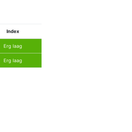
Index
Erg laag
Erg laag