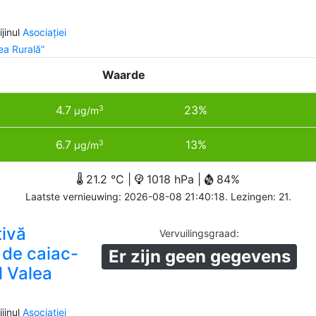
jinul
Asociației
a Rurală”
Waarde
4.7
23%
3
µg/m
6.7
13%
3
µg/m
21.2 °C |
1018 hPa |
84%
Laatste vernieuwing: 2026-08-08 21:40:18. Lezingen: 21.
tivă
Vervuilingsgraad
:
 de caiac-
Er zijn geen gegevens
l Valea
jinul
Asociației