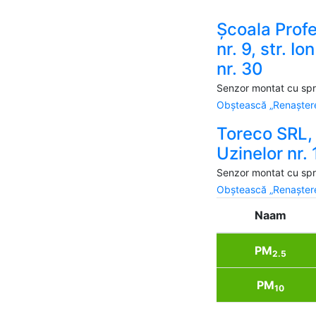
Școala Prof
nr. 9, str. Io
nr. 30
Senzor montat cu spri
Obștească „Renaștere
Toreco SRL, 
Uzinelor nr. 
Senzor montat cu spri
Obștească „Renaștere
Naam
PM
2.5
PM
10