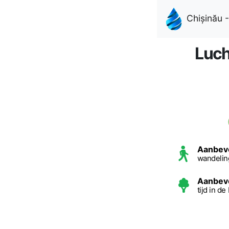
Chișinău -
Luch
Aanbev
wandelin
Aanbev
tijd in d