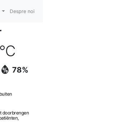
Despre noi
r
°C
78%
buiten
cht doorbrengen
atiënten,