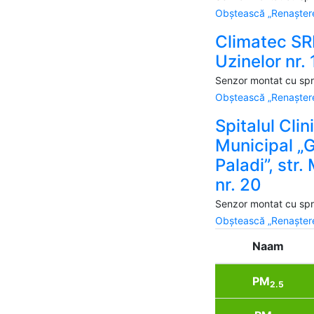
Obștească „Renaștere
Climatec SRL
Uzinelor nr.
Senzor montat cu spri
Obștească „Renaștere
Spitalul Clin
Municipal „
Paladi”, str.
nr. 20
Senzor montat cu spri
Obștească „Renaștere
Naam
PM
2.5