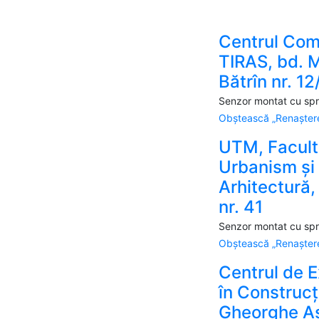
Centrul Com
TIRAS, bd. M
Bătrîn nr. 12
Senzor montat cu spri
Obștească „Renaștere
UTM, Facult
Urbanism și
Arhitectură,
nr. 41
Senzor montat cu spri
Obștească „Renaștere
Centrul de 
în Construcți
Gheorghe As