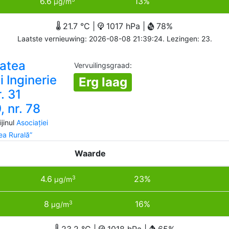
6.6
13%
µg/m
21.7 °C |
1017 hPa |
78%
Laatste vernieuwing: 2026-08-08 21:39:24. Lezingen: 23.
atea
Vervuilingsgraad
:
i Inginerie
Erg laag
r. 31
 nr. 78
jinul
Asociației
a Rurală”
Waarde
4.6
23%
3
µg/m
8
16%
3
µg/m