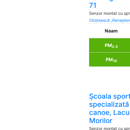
71
Senzor montat cu spri
Obștească „Renaștere
Naam
PM
2.5
PM
10
Școala spor
specializată
canoe, Lacu
Morilor
Senzor montat cu spri