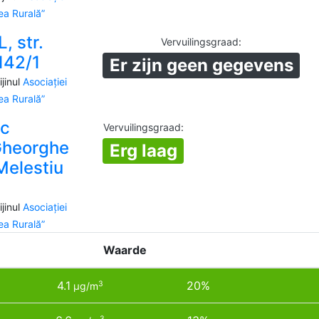
a Rurală”
, str.
Vervuilingsgraad
:
 142/1
Er zijn geen gegevens
jinul
Asociației
a Rurală”
ic
Vervuilingsgraad
:
Gheorghe
Erg laag
 Melestiu
jinul
Asociației
a Rurală”
Waarde
4.1
20%
3
µg/m
3