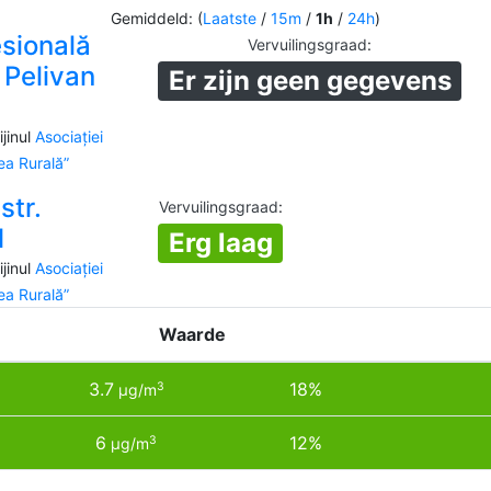
Gemiddeld: (
Laatste
/
15m
/
1h
/
24h
)
esională
Vervuilingsgraad
:
n Pelivan
Er zijn geen gegevens
jinul
Asociației
a Rurală”
str.
Vervuilingsgraad
:
1
Erg laag
jinul
Asociației
a Rurală”
Waarde
3.7
18%
3
µg/m
6
12%
3
µg/m