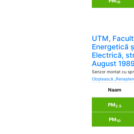
PM
10
UTM, Facult
Energetică ș
Electrică, st
August 1989,
Senzor montat cu spri
Obștească „Renaștere
Naam
PM
2.5
PM
10