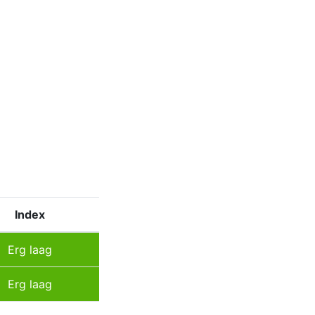
Index
Erg laag
Erg laag