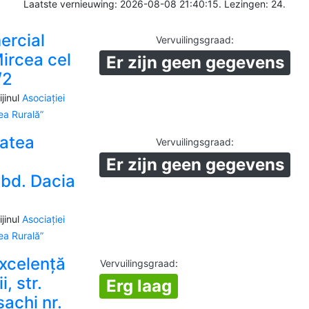
Laatste vernieuwing: 2026-08-08 21:40:15. Lezingen: 24.
ercial
Vervuilingsgraad
:
ircea cel
Er zijn geen gegevens
/2
jinul
Asociației
a Rurală”
atea
Vervuilingsgraad
:
Er zijn geen gegevens
 bd. Dacia
jinul
Asociației
a Rurală”
Excelență
Vervuilingsgraad
:
i, str.
Erg laag
achi nr.