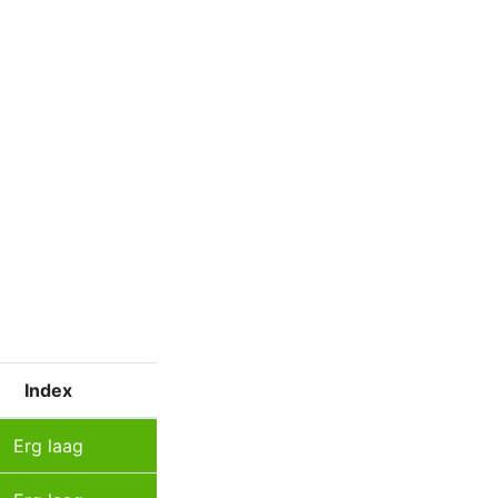
Index
Erg laag