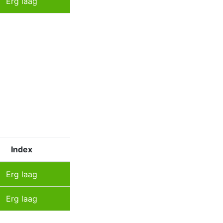
Erg laag
Index
Erg laag
Erg laag