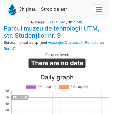
Chișinău - Strop de aer
Average: (
Last
/
15m
/
1h
/
24h
)
Parcul muzeu de tehnologii UTM,
str. Studenților nr. 9
Senzor montat cu sprijinul
Asociației Obștească „Renașterea
Rurală”
Pollution level
:
There are no data
Daily graph