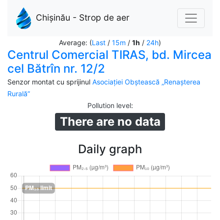
Chișinău - Strop de aer
Average: (
Last
/
15m
/
1h
/
24h
)
Centrul Comercial TIRAS, bd. Mircea
cel Bătrîn nr. 12/2
Senzor montat cu sprijinul
Asociației Obștească „Renașterea
Rurală”
Pollution level
:
There are no data
Daily graph